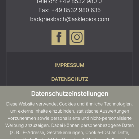
Telefon:
+49 8532 980 0
Fax: +49 8532 980 635
badgriesbach@asklepios.com
IMPRESSUM
DATENSCHUTZ
COOKIES
Datenschutzeinstellungen
Diese Website verwendet Cookies und ähnliche Technologien,
SITEMAP
um externe Inhalte einzubinden, statistische Auswertungen
vorzunehmen sowie personalisierte und nicht-personalisierte
BARRIEREFREIHEIT
Werbung anzuzeigen. Dabei können personenbezogene Daten
(z. B. IP-Adresse, Gerätekennungen, Cookie-IDs) an Dritte,