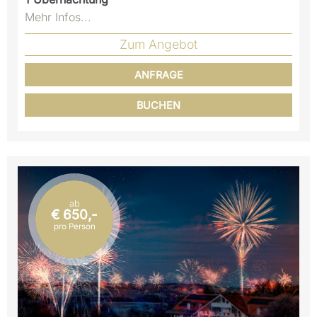
Mehr Infos...
Zum Angebot
ANFRAGE
BUCHEN
ab
€ 650,-
pro Person