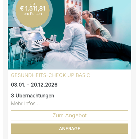
ab
€ 1.511,81
pro Person
GESUNDHEITS-CHECK UP BASIC
03.01. - 20.12.2026
3
Übernachtungen
Mehr Infos...
Zum Angebot
ANFRAGE