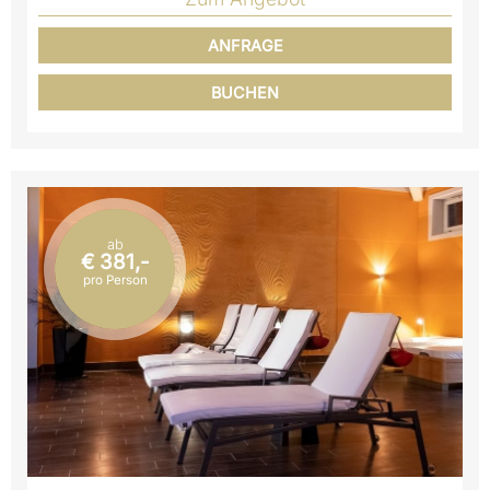
ANFRAGE
BUCHEN
ab
€ 381,-
pro Person