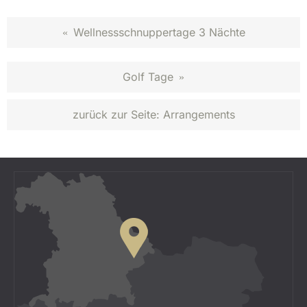
Wellnessschnuppertage 3 Nächte
«
Golf Tage
»
zurück zur Seite:
Arrangements