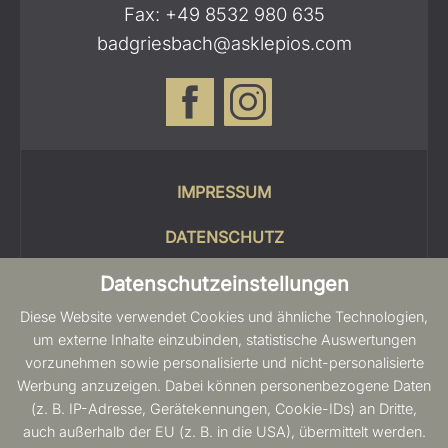
Fax: +49 8532 980 635
badgriesbach@asklepios.com
IMPRESSUM
DATENSCHUTZ
Datenschutzeinstellungen
COOKIES
Diese Website verwendet Cookies und ähnliche Technologien,
SITEMAP
um externe Inhalte einzubinden, statistische Auswertungen
vorzunehmen sowie personalisierte und nicht-personalisierte
BARRIEREFREIHEIT
Werbung anzuzeigen. Dabei können personenbezogene Daten
(z. B. IP-Adresse, Gerätekennungen, Cookie-IDs) an Dritte,
auch außerhalb der EU (z. B. in die USA), übermittelt werden.