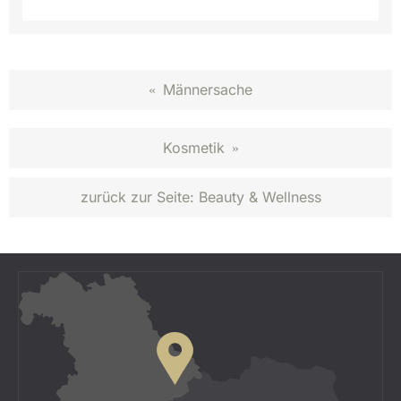
Männersache
«
Kosmetik
»
zurück zur Seite:
Beauty & Wellness