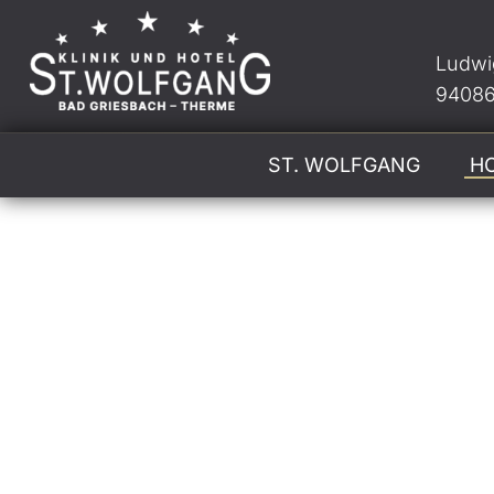
Ludwi
94086
ST. WOLFGANG
H