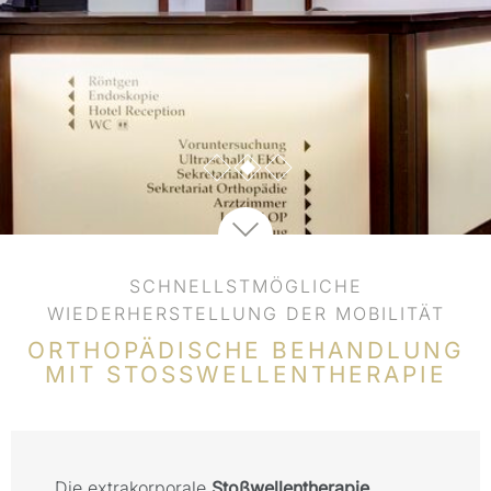
SCHNELLSTMÖGLICHE
WIEDERHERSTELLUNG DER MOBILITÄT
ORTHOPÄDISCHE BEHANDLUNG
MIT STOSSWELLENTHERAPIE
Die extrakorporale
Stoßwellentherapie