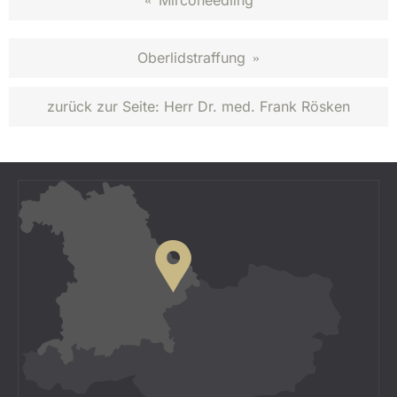
Mirconeedling
Oberlidstraffung
»
zurück zur Seite:
Herr Dr. med. Frank Rösken