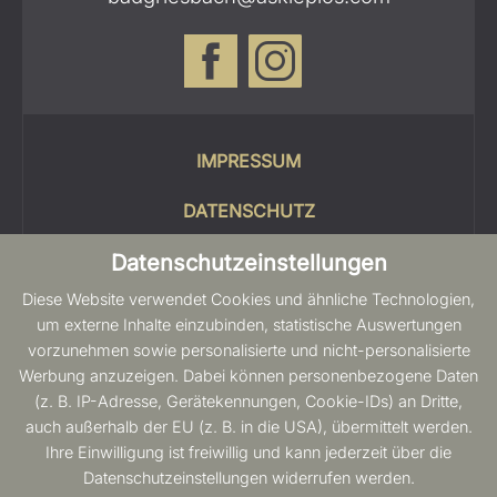
IMPRESSUM
DATENSCHUTZ
Datenschutzeinstellungen
COOKIES
Diese Website verwendet Cookies und ähnliche Technologien,
SITEMAP
um externe Inhalte einzubinden, statistische Auswertungen
vorzunehmen sowie personalisierte und nicht-personalisierte
BARRIEREFREIHEIT
Werbung anzuzeigen. Dabei können personenbezogene Daten
(z. B. IP-Adresse, Gerätekennungen, Cookie-IDs) an Dritte,
auch außerhalb der EU (z. B. in die USA), übermittelt werden.
Ihre Einwilligung ist freiwillig und kann jederzeit über die
Datenschutzeinstellungen widerrufen werden.