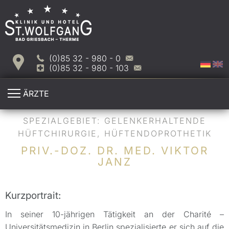
(0)85 32 - 980 - 0
(0)85 32 - 980 - 103
ÄRZTE
SPEZIALGEBIET: GELENKERHALTENDE
HÜFTCHIRURGIE, HÜFTENDOPROTHETIK
PRIV.-DOZ. DR. MED. VIKTOR
JANZ
Kurzportrait:
In seiner 10-jährigen Tätigkeit an der Charité –
Universitätsmedizin in Berlin spezialisierte er sich auf die