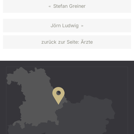
Stefan Greiner
«
Jörn Ludwig
»
zurück zur Seite:
Ärzte