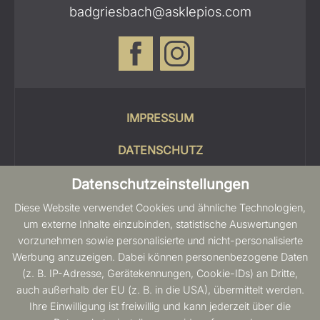
badgriesbach@asklepios.com
IMPRESSUM
DATENSCHUTZ
COOKIES
Datenschutzeinstellungen
Diese Website verwendet Cookies und ähnliche Technologien,
SITEMAP
um externe Inhalte einzubinden, statistische Auswertungen
vorzunehmen sowie personalisierte und nicht-personalisierte
BARRIEREFREIHEIT
Werbung anzuzeigen. Dabei können personenbezogene Daten
(z. B. IP-Adresse, Gerätekennungen, Cookie-IDs) an Dritte,
auch außerhalb der EU (z. B. in die USA), übermittelt werden.
Ihre Einwilligung ist freiwillig und kann jederzeit über die