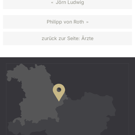
Jörn Ludwig
«
Philipp von Roth
»
zurück zur Seite:
Ärzte