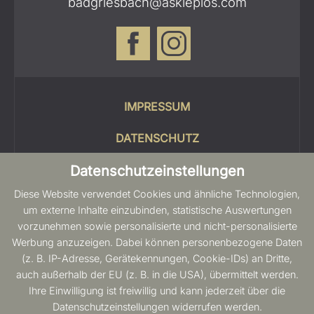
badgriesbach@asklepios.com
IMPRESSUM
DATENSCHUTZ
Datenschutzeinstellungen
COOKIES
Diese Website verwendet Cookies und ähnliche Technologien,
SITEMAP
um externe Inhalte einzubinden, statistische Auswertungen
vorzunehmen sowie personalisierte und nicht-personalisierte
BARRIEREFREIHEIT
Werbung anzuzeigen. Dabei können personenbezogene Daten
(z. B. IP-Adresse, Gerätekennungen, Cookie-IDs) an Dritte,
auch außerhalb der EU (z. B. in die USA), übermittelt werden.
Ihre Einwilligung ist freiwillig und kann jederzeit über die
Datenschutzeinstellungen widerrufen werden.