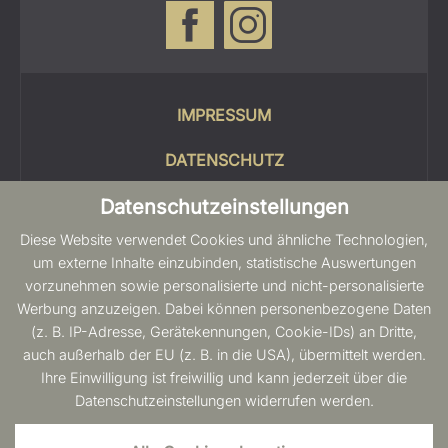
IMPRESSUM
DATENSCHUTZ
Datenschutzeinstellungen
COOKIES
Diese Website verwendet Cookies und ähnliche Technologien,
SITEMAP
um externe Inhalte einzubinden, statistische Auswertungen
vorzunehmen sowie personalisierte und nicht-personalisierte
BARRIEREFREIHEIT
Werbung anzuzeigen. Dabei können personenbezogene Daten
(z. B. IP-Adresse, Gerätekennungen, Cookie-IDs) an Dritte,
auch außerhalb der EU (z. B. in die USA), übermittelt werden.
Ihre Einwilligung ist freiwillig und kann jederzeit über die
Datenschutzeinstellungen widerrufen werden.